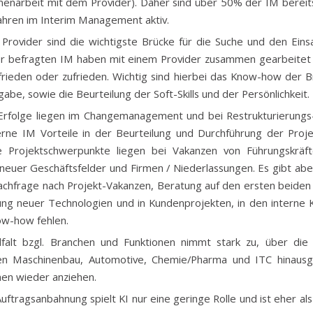
narbeit mit dem Provider). Daher sind über 50% der IM bereit
Jahren im Interim Management aktiv.
 Provider sind die wichtigste Brücke für die Suche und den Eins
r befragten IM haben mit einem Provider zusammen gearbeitet
frieden oder zufrieden. Wichtig sind hierbei das Know-how der 
gabe, sowie die Beurteilung der Soft-Skills und der Persönlichkeit.
Erfolge liegen im Changemanagement und bei Restrukturierungs
rne IM Vorteile in der Beurteilung und Durchführung der Proj
e Projektschwerpunkte liegen bei Vakanzen von Führungskräf
neuer Geschäftsfelder und Firmen / Niederlassungen. Es gibt abe
chfrage nach Projekt-Vakanzen, Beratung auf den ersten beiden
ung neuer Technologien und in Kundenprojekten, in den interne 
w-how fehlen.
lfalt bzgl. Branchen und Funktionen nimmt stark zu, über die 
en Maschinenbau, Automotive, Chemie/Pharma und ITC hinausg
hen wieder anziehen.
Auftragsanbahnung spielt KI nur eine geringe Rolle und ist eher al