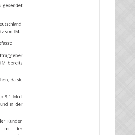
ck gesendet
eutschland,
tz von IM.
fasst:
uftraggeber
IM bereits
hen, da sie
pp 3,1 Mrd.
 und in der
 der Kunden
n mit der