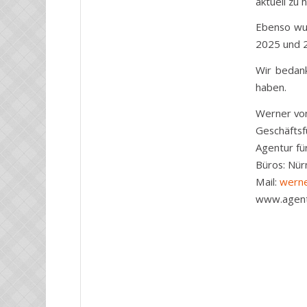
aktuell zu
Ebenso wur
2025 und 2
Wir bedank
haben.
Werner vo
Geschäftsf
Agentur f
Büros: Nür
Mail:
werne
www.agent