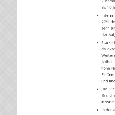
Zusamme
als 10 
Interim
77% de
sehr zu
der Auf
Starke 
da exte
Weiter
Aufbau 
hohe Na
Einführ
und Kno
Die Vie
Branch
inzwisc
In der 