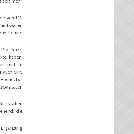
s seit mehr
atz von IM.
 und waren
Branche und
-Projekten,
ekte haben.
ten und im
r auch eine
 Ebene, bei
Kapazitäten
klassischen
ehend, die
s Ergänzung