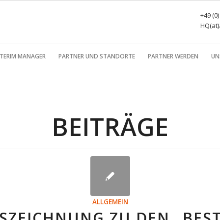
+49 (0
HQ(at)
NTERIM MANAGER
PARTNER UND STANDORTE
PARTNER WERDEN
UN
BEITRÄGE
ALLGEMEIN
SZEICHNUNG ZU DEN „BES