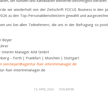
 halten, um Kunden und Kandidaten weiterhin bestmöglich beraten 
de wir wiederholt von der Zeitschrift FOCUS Business in den J
026 zu den Top-Personaldienstleistern gewählt und ausgezeichne
en uns bei allen Teilnehmern, die uns in der Befragung so positi
n Beyer
ührer
ür Interim Manager AIM GmbH
nberg – Fürth | Frankfurt | München | Stuttgart
r.von.beyer@agentur-fuer-interimmanager.de
ur-fuer-interimmanager.de
/
13. APRIL 2026
VON
BEYER