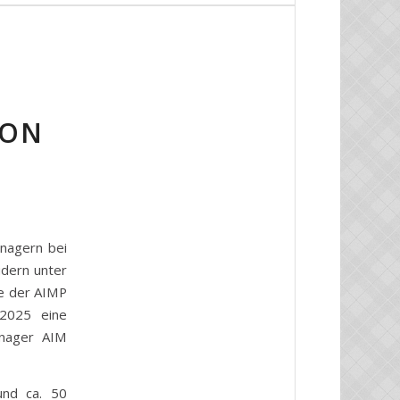
VON
nagern bei
idern unter
e der AIMP
2025 eine
anager AIM
und ca. 50