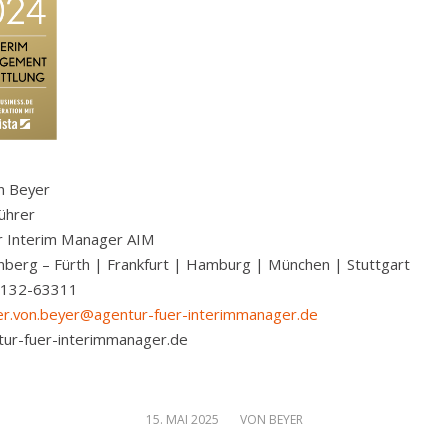
n Beyer
ührer
r Interim Manager AIM
nberg – Fürth | Frankfurt | Hamburg | München | Stuttgart
9132-63311
r.von.beyer@agentur-fuer-interimmanager.de
ur-fuer-interimmanager.de
/
15. MAI 2025
VON
BEYER