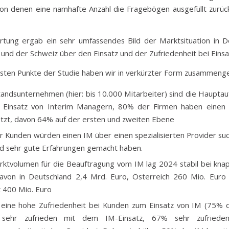
von denen eine namhafte Anzahl die Fragebögen ausgefüllt zurü
tung ergab ein sehr umfassendes Bild der Marktsituation in D
 und der Schweiz über den Einsatz und der Zufriedenheit bei Einsa
gsten Punkte der Studie haben wir in verkürzter Form zusammenge
tandsunternehmen (hier: bis 10.000 Mitarbeiter) sind die Haupta
n Einsatz von Interim Managern, 80% der Firmen haben einen 
tzt, davon 64% auf der ersten und zweiten Ebene
 Kunden würden einen IM über einen spezialisierten Provider suc
d sehr gute Erfahrungen gemacht haben.
ktvolumen für die Beauftragung vom IM lag 2024 stabil bei kna
avon in Deutschland 2,4 Mrd. Euro, Österreich 260 Mio. Euro
 400 Mio. Euro
 eine hohe Zufriedenheit bei Kunden zum Einsatz von IM (75%
sehr zufrieden mit dem IM-Einsatz, 67% sehr zufriede