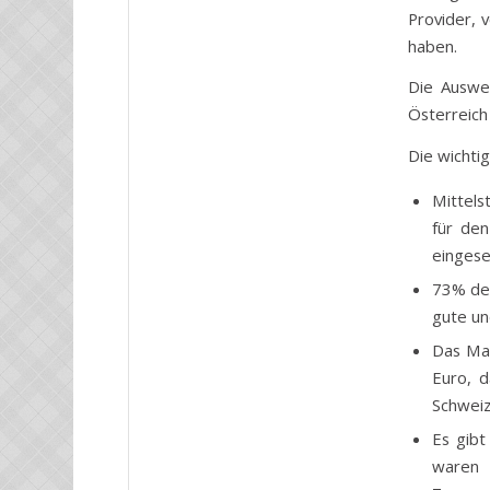
Provider, 
haben.
Die Auswer
Österreich
Die wichti
Mittels
für de
eingese
73% der
gute un
Das Mar
Euro, d
Schweiz
Es gibt
waren 