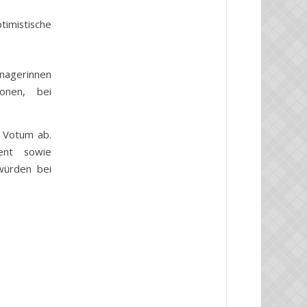
imistische
anagerinnen
ionen, bei
s Votum ab.
ent sowie
würden bei