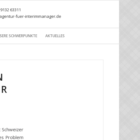
) 9132 63311
agentur-fuer-interimmanager.de
SERE SCHWERPUNKTE
AKTUELLES
N
 B
c Schweizer
res Problem