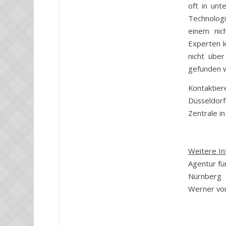
oft in unt
Technologi
einem nic
Experten k
nicht über
gefunden w
Kontaktier
Düsseldor
Zentrale i
Weitere In
Agentur fü
Nürnberg
Werner vo