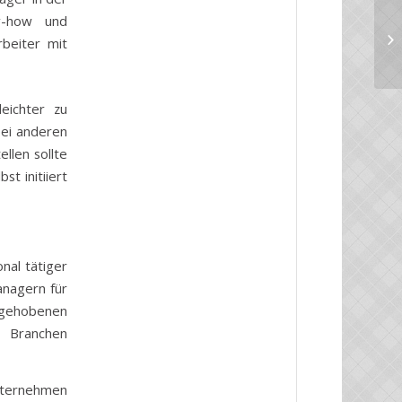
w-how und
Un
rbeiter mit
leichter zu
bei anderen
ellen sollte
t initiiert
onal tätiger
anagern für
 gehobenen
n Branchen
nternehmen