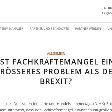
+49 (0
HQ(at)
NTERIM MANAGER
PARTNER UND STANDORTE
PARTNER WERDEN
UN
ALLGEMEIN
IST FACHKRÄFTEMANGEL EI
RÖSSERES PROBLEM ALS DER
REXIT?
ent des Deutschen Industrie und Handelskammertags (DIHK) Eri
inem Interview, dass der Fachkräftemangel inzwischen ein größe