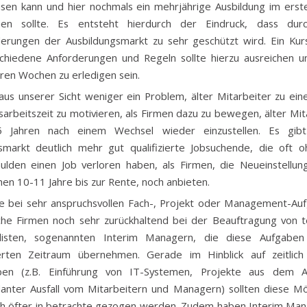
sen kann und hier nochmals ein mehrjährige Ausbildung im erst
nen sollte. Es entsteht hierdurch der Eindruck, dass dur
erungen der Ausbildungsmarkt zu sehr geschützt wird. Ein Kur
chiedene Anforderungen und Regeln sollte hierzu ausreichen un
en Wochen zu erledigen sein.
 aus unserer Sicht weniger ein Problem, älter Mitarbeiter zu ein
arbeitszeit zu motivieren, als Firmen dazu zu bewegen, älter Mit
5 Jahren nach einem Wechsel wieder einzustellen. Es gi
smarkt deutlich mehr gut qualifizierte Jobsuchende, die oft 
ulden einen Job verloren haben, als Firmen, die Neueinstellun
chen 10-11 Jahre bis zur Rente, noch anbieten.
 bei sehr anspruchsvollen Fach-, Projekt oder Management-Au
che Firmen noch sehr zurückhaltend bei der Beauftragung von 
alisten, sogenannten Interim Managern, die diese Aufgaben
ierten Zeitraum übernehmen. Gerade im Hinblick auf zeitlich 
ben (z.B. Einführung von IT-Systemen, Projekte aus dem A
anter Ausfall vom Mitarbeitern und Managern) sollten diese Mö
ch öfter in betrachte gezogen werden. Zudem haben Interim Man