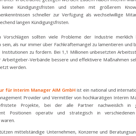
 keine Kündigungsfristen und stehen mit größerem Kno
enkenntnissen schneller zur Verfügung als wechselwillige Mita
echend langen Kündigungsfristen.
 Vorschlägen sollten viele Probleme der Industrie merklich 
n sein, als nur immer über Fachkräftemangel zu lamentieren und 
 Institutionen zu fordern. Bei 1,1 Millionen unbesetzten Arbeitsst
r Arbeitgeber-Verbände bessere und effektivere Maßnahmen selbs
etzt werden.
ur für Interim Manager AIM GmbH
ist ein national und internati
nagement Provider und Vermittler von hochkarätigen Interim M
befristete Projekte, bei der alle Partner nachweislich in
t Positionen operativ und strategisch in verschiedene
h waren.
stützen mittelständige Unternehmen, Konzerne und Beratungsu