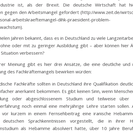
ndustrie ist, als der Brexit. Die deutsche Wirtschaft hat h
gegen den Arbeitsmangel gefordert (http://www.zeit.de/wirts
sonal-arbeitskraeftemangel-dihk-praesident-problem-
swachstum).
 vielen Jahren bekannt, dass es in Deutschland zu viele Langzeitarb
hne oder mit zu geringer Ausbildung gibt – aber können hier
e Situation verbessern?
er Meinung gibt es hier drei Ansätze, die eine deutliche und 
ung des Fachkräftemangels bewirken würden:
dische Fachkräfte sollten in Deutschland ihre Qualifikation deutli
nfacher anerkannt bekommen. Es gibt keinen Sinn, wenn Mensche
ldung oder abgeschlossenem Studium und teilweise über 
erfahrung noch einmal eine mehrjährige Lehre starten sollen. A
 vor kurzem in einem Fernsehbeitrag eine iranische Hebamm
 deutschen Sprachkenntnissen vorgestellt, die in ihrer 
instudium als Hebamme absolviert hatte, über 10 Jahre Beruf