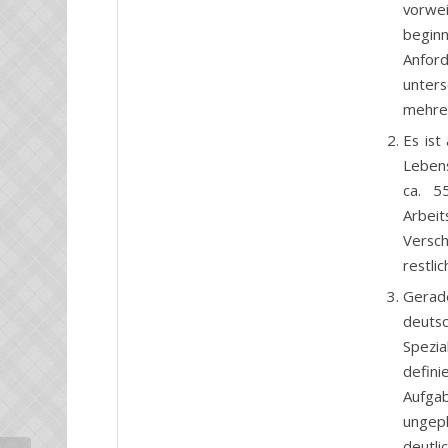
vorwei
begin
Anford
unters
mehrer
Es ist
Lebens
ca. 5
Arbeit
Versch
restli
Gerade
deuts
Spezi
defin
Aufga
ungepl
deutli