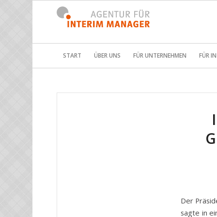
START
ÜBER UNS
FÜR UNTERNEHMEN
FÜR I
G
Der Präsid
sagte in e