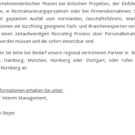
ernehmenskritischen Phasen bei kritischen Projekten, der Einfü
e, in Restrukturierungsprojekten oder bei Firmenübernahmen. S
ht geplanten Ausfall vom Vorständen, Geschäftsführern, Ma
önnen wir kurzfristig geeignete Fach- und Branchenexperten vors
 einen zeitaufwendigen Recruiting Prozess über Personalbera
erden müssen und die sofort einsetzbar sind.
en Sie bitte bei Bedarf unsere regional vertretenen Partner in Be
f, Hamburg, München, Nürnberg oder Stuttgart, oder rufen 
n Nürnberg an.
formationen erhalten Sie unter:
r Interim Management,
n Beyer