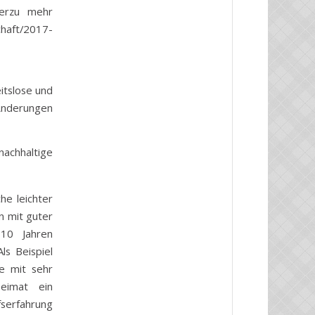
ierzu mehr
chaft/2017-
eitslose und
 Änderungen
nachhaltige
che leichter
n mit guter
10 Jahren
ls Beispiel
e mit sehr
Heimat ein
serfahrung