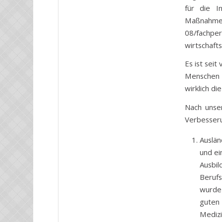
für die I
Maßnahmen 
08/fachper
wirtschaft
Es ist seit
Menschen o
wirklich di
Nach unser
Verbesser
Auslän
und ei
Ausbi
Berufs
wurde
guten
Mediz