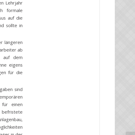
en Lehrjahr
ch formale
sus auf die
d sollte in
er längeren
arbeiter ab
bt auf dem
ohne eigens
gen für die
fgaben sind
temporären
 für einen
befristete
nlagenbau,
glichkeiten
ager in der