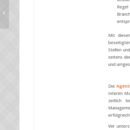
Regel
Interim Management –
Branch
Personalsuche leicht gemacht
entspr
Mit diesen
beseitigte
Stellen und
seitens de
und umges
Die
Agent
Interim Ma
zeitlich 
Managemen
erfolgreic
Wir unter