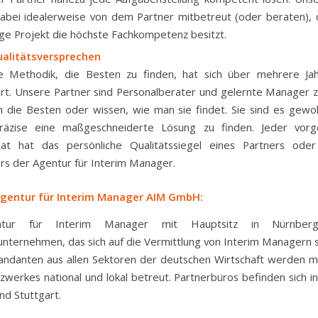
abei idealerweise von dem Partner mitbetreut (oder beraten), 
ige Projekt die höchste Fachkompetenz besitzt.
ualitätsversprechen
e Methodik, die Besten zu finden, hat sich über mehrere Ja
t. Unsere Partner sind Personalberater und gelernte Manager zu
 die Besten oder wissen, wie man sie findet. Sie sind es gewoh
räzise eine maßgeschneiderte Lösung zu finden. Jeder vorg
dat hat das persönliche Qualitätssiegel eines Partners ode
rs der Agentur für Interim Manager.
Agentur für Interim Manager AIM GmbH:
tur für Interim Manager mit Hauptsitz in Nürnber
nternehmen, das sich auf die Vermittlung von Interim Managern sp
andanten aus allen Sektoren der deutschen Wirtschaft werden mi
zwerkes national und lokal betreut. Partnerbüros befinden sich i
d Stuttgart.