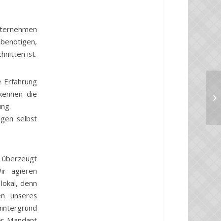
nternehmen
benötigen,
hnitten ist.
e Erfahrung
Ag
kennen die
Wa
ung.
Bü
ngen selbst
n überzeugt
ir agieren
lokal, denn
en unseres
hintergrund
er Mandant