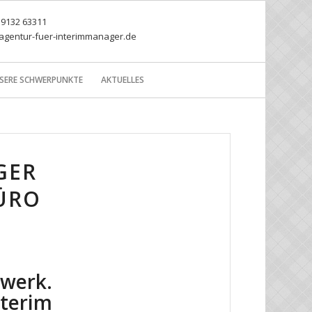
) 9132 63311
agentur-fuer-interimmanager.de
SERE SCHWERPUNKTE
AKTUELLES
GER
BÜRO
werk.
nterim