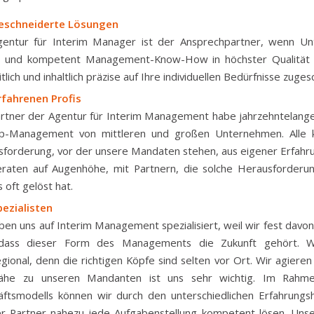
schneiderte Lösungen
gentur für Interim Manager ist der Ansprechpartner, wenn U
ll und kompetent Management-Know-How in höchster Qualität 
tlich und inhaltlich präzise auf Ihre individuellen Bedürfnisse zugesc
rfahrenen Profis
artner der Agentur für Interim Management habe jahrzehntelang
p-Management von mittleren und großen Unternehmen. Alle 
forderung, vor der unsere Mandaten stehen, aus eigener Erfahr
raten auf Augenhöhe, mit Partnern, die solche Herausforderu
s oft gelöst hat.
ezialisten
ben uns auf Interim Management spezialisiert, weil wir fest davo
 dass dieser Form des Managements die Zukunft gehört. W
gional, denn die richtigen Köpfe sind selten vor Ort. Wir agieren 
ähe zu unseren Mandanten ist uns sehr wichtig. Im Rahm
ftsmodells können wir durch den unterschiedlichen Erfahrungs
er Partner nahezu jede Aufgabenstellung kompetent lösen. Uns