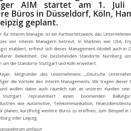
ger AIM startet am 1. Juli 
re Büros in Düsseldorf, Köln, H
eipzig geplant.
r für Interim Manager ist ein Partnernetzwerk, das Unternehmen h
tzes von Interim Managern betreut. In Märkten wie USA, En
ngst etabliert, erfreut sich dieses Management-Modell auch in 
ßerer Beliebtheit. Die bestehenden Standorte Nürnberg u
 um die Standorte Stuttgart und Köln erweitert.
ayer, Mitgründer des Unternehmens: „Deutsche Unternehm
iger die Vorteile des Interim Managements. Wir tragen dieser 
und wollen dabei auch räumlich nah an unseren Kunden sein
 Stuttgart repräsentiert einen boomenden Ballung
ndustrien wie Automotive, Telekommunikation, Finanzdienstleis
ir planen, kurzfristig weitere Büros zu eröffnen, zum Beispiel in 
mburg oder Leipzig.
ngsspektrum umfasst: