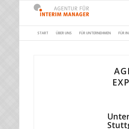
START
ÜBER UNS
FÜR UNTERNEHMEN
FÜR I
AG
EXP
Unte
Stutt