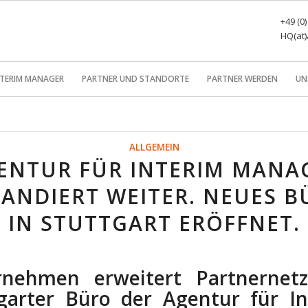
+49 (0
HQ(at)
NTERIM MANAGER
PARTNER UND STANDORTE
PARTNER WERDEN
UN
ALLGEMEIN
ENTUR FÜR INTERIM MANA
ANDIERT WEITER. NEUES 
IN STUTTGART ERÖFFNET.
rnehmen erweitert Partnernetz
garter Büro der Agentur für I