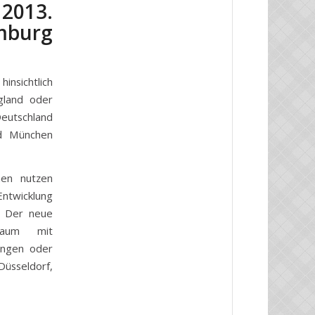
2013.
amburg
insichtlich
gland oder
Deutschland
nd München
en nutzen
Entwicklung
. Der neue
sraum mit
tungen oder
Düsseldorf,