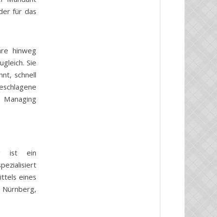
der für das
hre hinweg
gleich. Sie
nt, schnell
eschlagene
r Managing
g ist ein
ezialisiert
ttels eines
n Nürnberg,