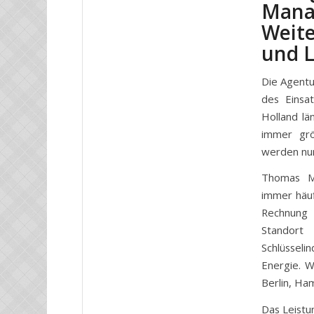
Mana
Weite
und L
Die Agentu
des Einsa
Holland lä
immer grö
werden nun
Thomas M
immer häuf
Rechnung 
Standort
Schlüsseli
Energie. W
Berlin, Ha
Das Leistu