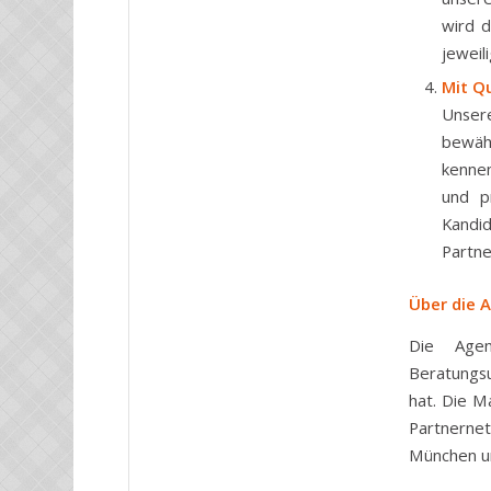
wird d
jeweil
Mit Q
Unser
bewähr
kennen
und p
Kandi
Partne
Über die 
Die Agen
Beratungsu
hat. Die M
Partnernet
München un