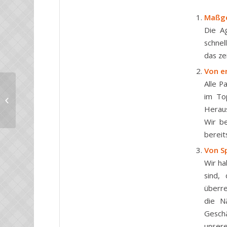
Maßge
Die A
schne
das zei
Von e
Alle P
Zukunftstrend: Maßgeschneiderte
im To
Managementlösungen
Heraus
Wir be
bereit
Von Sp
Wir ha
sind,
überre
die N
Geschä
unser