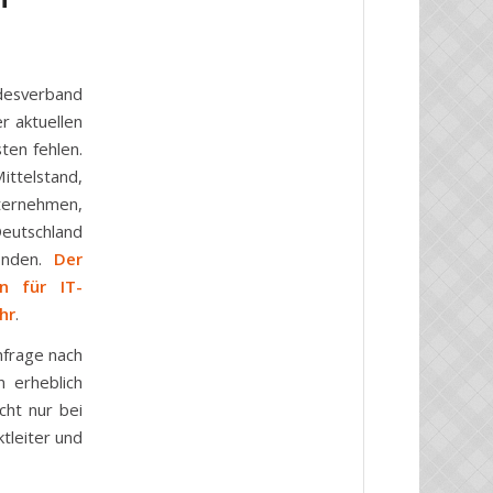
esverband
r aktuellen
sten fehlen.
ittelstand,
nternehmen,
Deutschland
finden.
Der
n für IT-
hr
.
hfrage nach
 erheblich
cht nur bei
tleiter und