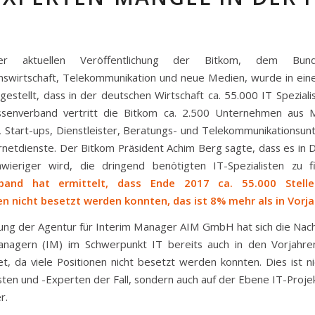
er aktuellen Veröffentlichung der Bitkom, dem Bund
nswirtschaft, Telekommunikation und neue Medien, wurde in eine
gestellt, dass in der deutschen Wirtschaft ca. 55.000 IT Speziali
ssenverband vertritt die Bitkom ca. 2.500 Unternehmen aus M
 Start-ups, Dienstleister, Beratungs- und Telekommunikationsu
rnetdienste. Der Bitkom Präsident Achim Berg sagte, dass es in 
wieriger wird, die dringend benötigten IT-Spezialisten zu 
erband hat ermittelt, dass Ende 2017 ca. 55.000 Stelle
en nicht besetzt werden konnten, das ist 8% mehr als in Vorja
ng der Agentur für Interim Manager AIM GmbH hat sich die Nac
anagern (IM) im Schwerpunkt IT bereits auch in den Vorjahren
t, da viele Positionen nicht besetzt werden konnten. Dies ist ni
isten und -Experten der Fall, sondern auch auf der Ebene IT-Projek
r.