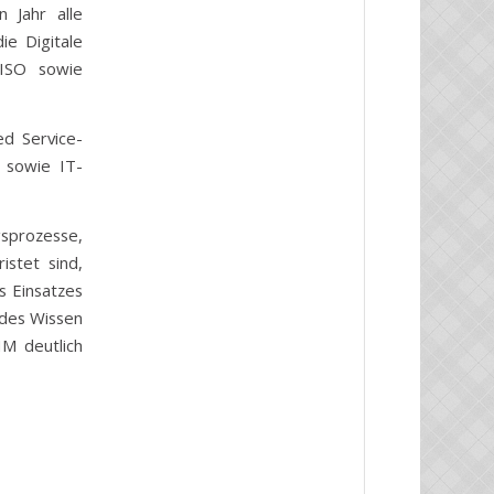
 Jahr alle
ie Digitale
/CISO sowie
d Service-
n sowie IT-
sprozesse,
istet sind,
s Einsatzes
ndes Wissen
IM deutlich