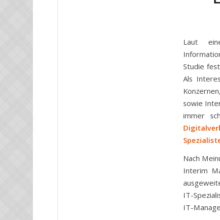
Laut ein
Informatio
Studie fest
Als Intere
Konzernen,
sowie Inte
immer sch
Digitalv
Spezialist
Nach Meinu
Interim M
ausgeweite
IT-Spezial
IT-Manage