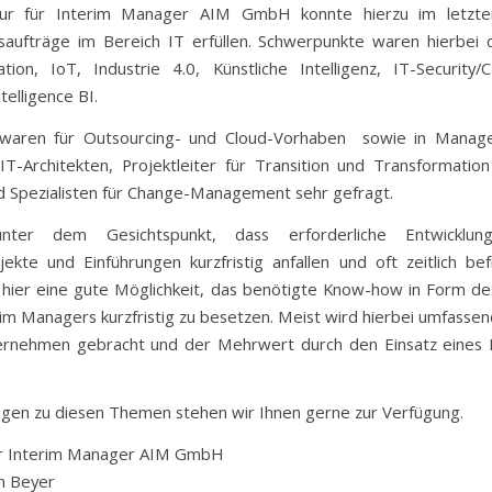
ur für Interim Manager AIM GmbH konnte hierzu im letzten
aufträge im Bereich IT erfüllen. Schwerpunkte waren hierbei d
tion, IoT, Industrie 4.0, Künstliche Intelligenz, IT-Security
telligence BI.
 waren für Outsourcing- und Cloud-Vorhaben sowie in Manage
IT-Architekten, Projektleiter für Transition und Transformatio
nd Spezialisten für Change-Management sehr gefragt.
unter dem Gesichtspunkt, dass erforderliche Entwicklung
ekte und Einführungen kurzfristig anfallen und oft zeitlich befr
h hier eine gute Möglichkeit, das benötigte Know-how in Form de
rim Managers kurzfristig zu besetzen. Meist wird hierbei umfasse
ernehmen gebracht und der Mehrwert durch den Einsatz eines 
agen zu diesen Themen stehen wir Ihnen gerne zur Verfügung.
ür Interim Manager AIM GmbH
n Beyer