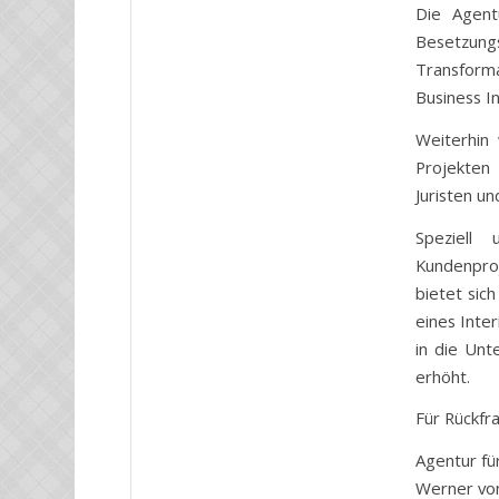
Die Agent
Besetzungs
Transforma
Business In
Weiterhin
Projekten 
Juristen u
Speziell 
Kundenproj
bietet sic
eines Inte
in die Unt
erhöht.
Für Rückfr
Agentur f
Werner vo